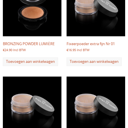
BRONZING POWDER LUMIÈRE
Fixeerpoeder extra fijn Nr 01
€
24.90
Incl BTW
€
16.95
Incl BTW
Toevoegen aan winkelwagen
Toevoegen aan winkelwagen