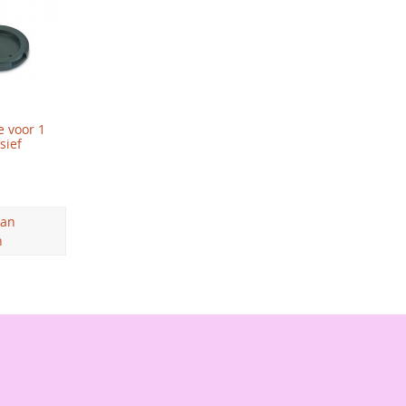
e voor 1
sief
aan
n