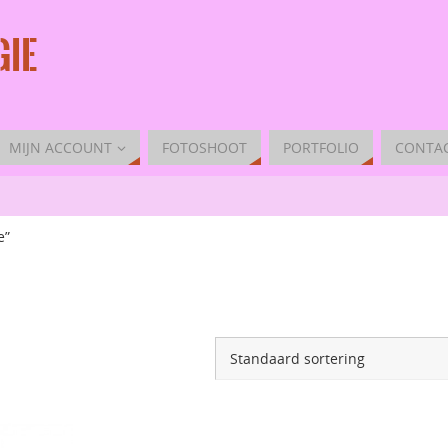
IE
MIJN ACCOUNT
FOTOSHOOT
PORTFOLIO
CONTA
e”