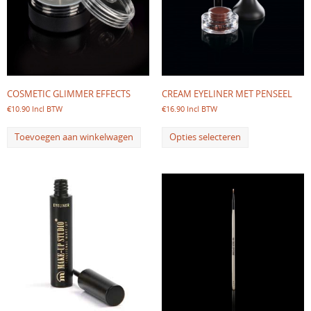
COSMETIC GLIMMER EFFECTS
CREAM EYELINER MET PENSEEL
€
10.90
Incl BTW
€
16.90
Incl BTW
Toevoegen aan winkelwagen
Opties selecteren