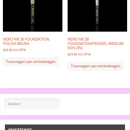
NERO NR.36 FOUNDATION
NERO NR.38
POLISH BRUSH
FOUNDATIONPENSEEL MEDIUM
(NYLON)
€
28.90
Incl BTW
€
24.90
Incl BTW
Toevoegen aan winkelwagen
Toevoegen aan winkelwagen