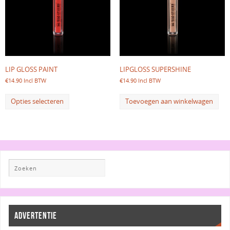
LIP GLOSS PAINT
LIPGLOSS SUPERSHINE
€
14.90
Incl BTW
€
14.90
Incl BTW
Opties selecteren
Toevoegen aan winkelwagen
ADVERTENTIE