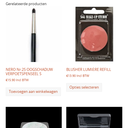
Gerelateerde producten
NERO Nr.25 OOGSCHADUW
BLUSHER LUMIÈRE REFILL
VERPOETSPENSEEL S
€
13.90
Incl BTW
€
15.90
Incl BTW
Opties selecteren
Toevoegen aan winkelwagen