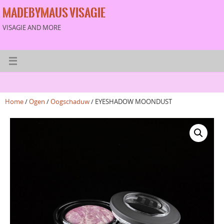
MADEBYMAUS VISAGIE
VISAGIE AND MORE
Home
/
Ogen
/
Oogschaduw
/ EYESHADOW MOONDUST