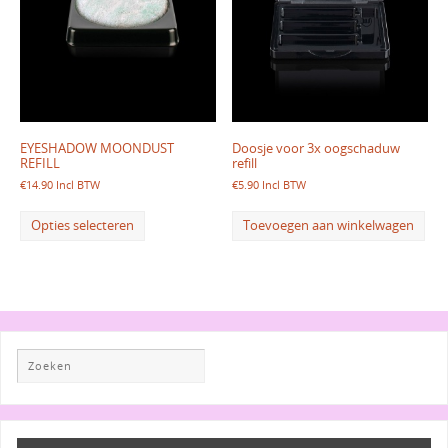
EYESHADOW MOONDUST
Doosje voor 3x oogschaduw
REFILL
refill
€
14.90
Incl BTW
€
5.90
Incl BTW
Opties selecteren
Toevoegen aan winkelwagen